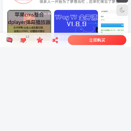
很多人一开始为了梦想而忙，后来忙得忘了梦想
苹果CMS V10整合DPlayer播放器功能超强弹幕播放器插件
源支付YPay V7全套开源版—专业的聚合免签支付系统
12
立即购买
相关推荐
苹果CMS V10整合DPlayer播放器功能超强弹幕播放器插件
源支
评论
抢沙发