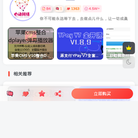
84
1
1363
4.5W+
你不可能永远等下去，去做点儿什么，让一切成真
苹果CMS V10整合DPlayer播放器功能超强弹幕播放器插件
源支付YPay V7全套开源版—专业的聚合免签支付系统
相关推荐
5
立即购买
苹果CMS V10整合DPlayer播放器功能超强弹幕播放器插件
源支