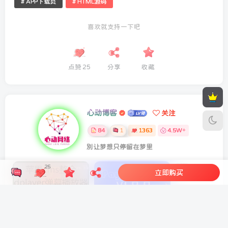
# APP下载页
# HTML源码
喜欢就支持一下吧
点赞
25
分享
收藏
心动博客
关注
84
1
1363
4.5W+
别让梦想只停留在梦里
25
立即购买
苹果CMS V10整合DPlayer播放器功能超强弹幕播放器插件
源支付YPay V7全套开源版—专业的聚合免签支付系统