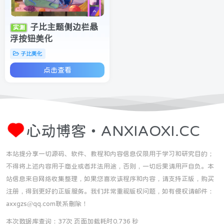
子比主题侧边栏悬
实测
浮按钮美化
子比美化
点击查看
心动博客・ANXIAOXI.CC
本站提分享一切源码、软件、教程和内容信息仅限用于学习和研究目的；
不得将上述内容用于商业或者非法用途，否则，一切后果请用户自负。本
站信息来自网络收集整理，如果您喜欢该程序和内容，请支持正版，购买
注册，得到更好的正版服务。我们非常重视版权问题，如有侵权请邮件：
axxgzs@qq.com联系删除！
本次数据库查询：37次 页面加载耗时0.736 秒