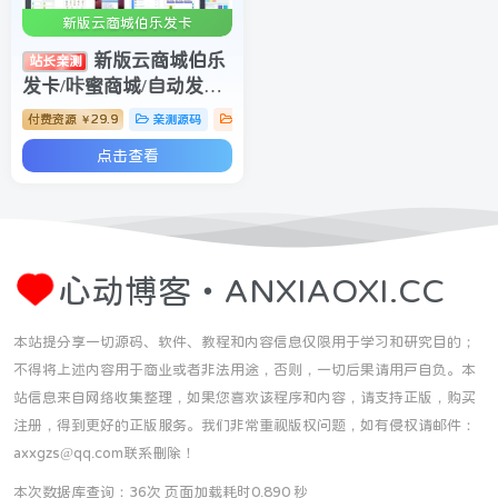
新版云商城伯乐发卡
新版云商城伯乐
站长亲测
发卡/咔蜜商城/自动发咔/
可分站/多套模板可选
付费资源
29.9
亲测源码
发卡网源码
￥
点击查看
心动博客・ANXIAOXI.CC
本站提分享一切源码、软件、教程和内容信息仅限用于学习和研究目的；
不得将上述内容用于商业或者非法用途，否则，一切后果请用户自负。本
站信息来自网络收集整理，如果您喜欢该程序和内容，请支持正版，购买
注册，得到更好的正版服务。我们非常重视版权问题，如有侵权请邮件：
axxgzs@qq.com联系删除！
本次数据库查询：36次 页面加载耗时0.890 秒