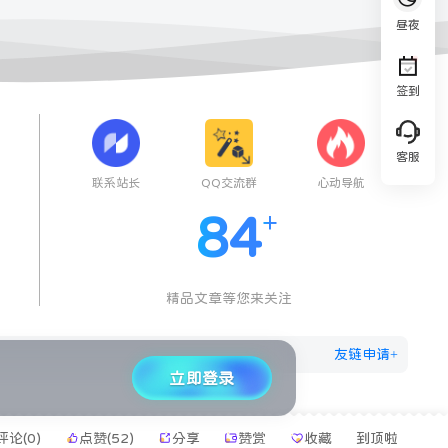
昼夜
签到
客服
联系站长
QQ交流群
心动导航
84
精品文章等您来关注
友链申请+
立即登录
评论(
0
)
点赞(52)
分享
赞赏
收藏
到顶啦