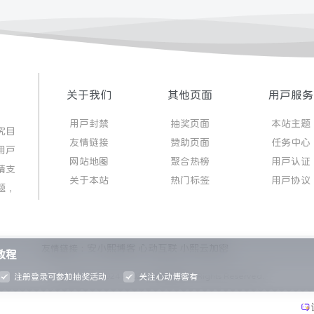
关于我们
其他页面
用户服务
用户封禁
抽奖页面
本站主题
究目
友情链接
赞助页面
任务中心
用户
网站地图
聚合热榜
用户认证
请支
关于本站
热门标签
用户协议
题，
安小熙博客
心动互联
小熙云加密
友情链接：
教程
Copyright © 2024 - 2025
心动博客
All Rights Reserved.
注册登录可参加抽奖活动
关注心动博客有