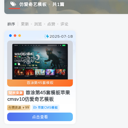
仿爱奇艺模板
共1篇
排序
更新
浏览
点赞
评论
2025-07-18
首涂第45套模板
首涂第45套模板苹果
站长亲测
cmsv10仿爱奇艺模板
付费资源
99
苹果CMS模板
￥
点击查看