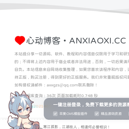
心动博客・ANXIAOXI.CC
本站提分享一切源码、软件、教程和内容信息仅限用于学习和研
的；不得将上述内容用于商业或者非法用途，否则，一切后果请
自负。本站信息来自网络收集整理，如果您喜欢该程序和内容，
持正版，购买注册，得到更好的正版服务。我们非常重视版权问
如有侵权请邮件：axxgzs@qq.com联系删除！
本次数据库查询：36次 页面加载耗时0.748 秒
一键注册登录，免费下载更多的资源
ICP备202146572号
苹果CMS模版插件
精品源码资源
寒江孤影，江湖故人，相逢何必曾相识！